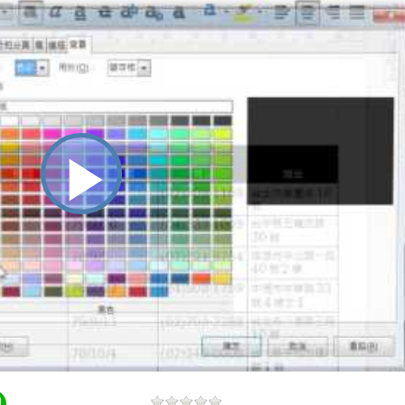
播
放
影