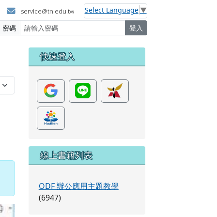
Select Language
▼
service@tn.edu.tw
密碼
登入
左邊區域內容
快速登入
線上書籍列表
ODF 辦公應用主題教學
(6947)