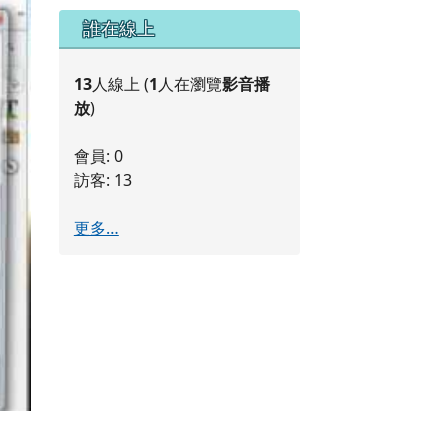
右邊區域內容
誰在線上
13
人線上 (
1
人在瀏覽
影音播
放
)
會員: 0
訪客: 13
更多…