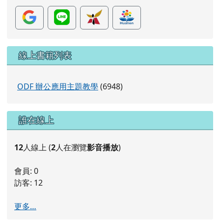
片
線上書籍列表
ODF 辦公應用主題教學
(6948)
右邊區域內容
誰在線上
12
人線上 (
2
人在瀏覽
影音播放
)
會員: 0
訪客: 12
更多…