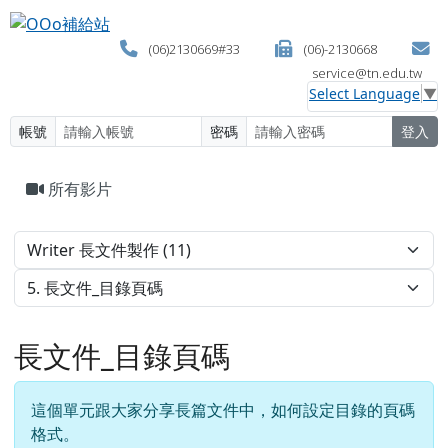
OOo補給站
跳至主內容區
(06)2130669#33
(06)-2130668
service@tn.edu.tw
Select Language
▼
帳號
密碼
登入
頁尾區域
主內容區域
所有影片
長文件_目錄頁碼
這個單元跟大家分享長篇文件中，如何設定目錄的頁碼
格式。