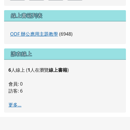
線上書籍列表
ODF 辦公應用主題教學
(6948)
右邊區域內容
誰在線上
6
人線上 (
1
人在瀏覽
線上書籍
)
會員: 0
訪客: 6
更多…