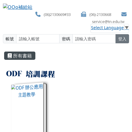
OOo補給站
跳至主內容區
(06)2130669#33
(06)-2130668
service@tn.edu.tw
Select Language
▼
帳號
密碼
登入
頁尾區域
主內容區域
所有書籍
All Books
ODF 培訓課程
book:ODF 辦公應用主題教學