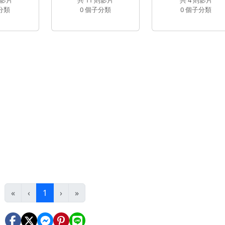
分類
0 個子分類
0 個子分類
整合應用旅遊篇
(目前頁次)
«
‹
1
›
»