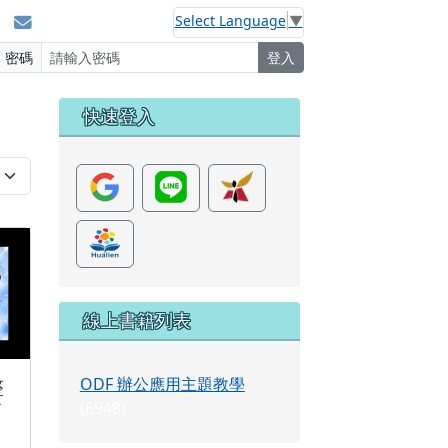
Select Language
▼
service@tn.edu.tw
密碼
登入
左邊區域內容
快速登入
Calc 試算表整合應用業務篇
線上書籍列表
整
ODF 辦公應用主題教學
篇
(6948)