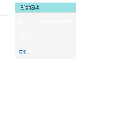
右邊區域內容
誰在線上
9
人線上 (
1
人在瀏覽
影音播放
)
會員: 0
訪客: 9
更多…