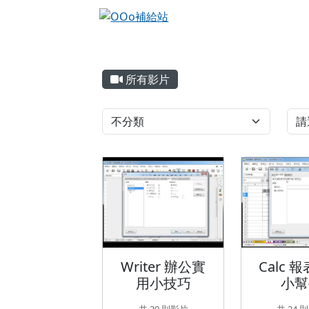
OOo補給站
跳至主內容區
頁尾區域
主內容區域
所有影片
Video List
Writer 辦公實
Writer 辦公實
Calc 
用小技巧
小幫
共 30 則影片
共 24 