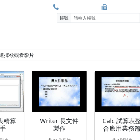
(06)2130669#33
(06)-2130668
帳號
用小技巧
Calc 報表精算小幫手
Writer 長文件製作
報表精算
Writer 長文件
Calc 試算表
手
製作
合應用業務
則影片
共 11 則影片
共 4 則影片