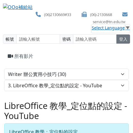
OOo補給站
跳至主內容區
(06)2130669#33
(06)-2130668
service@tn.edu.tw
Select Language
▼
帳號
密碼
登入
頁尾區域
主內容區域
所有影片
LibreOffice 教學_定位點的設定 -
YouTube
LibreOffice 教學：定位點的設定