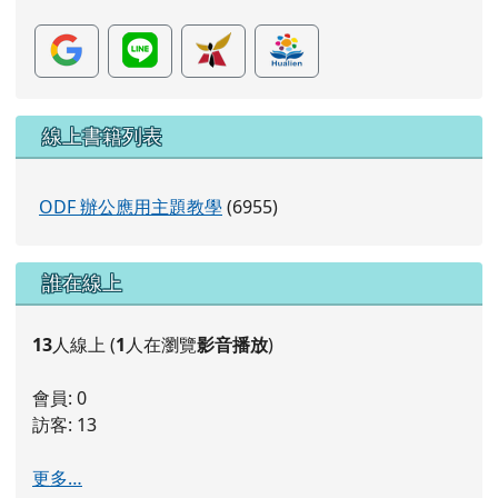
片
線上書籍列表
ODF 辦公應用主題教學
(6955)
右邊區域內容
誰在線上
13
人線上 (
1
人在瀏覽
影音播放
)
會員: 0
訪客: 13
更多…