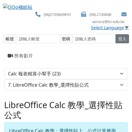
OOo補給站
跳至主內容區
(06)2130669#33
(06)-2130668
service@tn.edu.tw
Select Language
▼
帳號
密碼
登入
頁尾區域
主內容區域
所有影片
LibreOffice Calc 教學_選擇性貼
公式
LibreOffice Calc 教學：選擇性貼上，公式計算應用