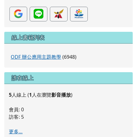
片
線上書籍列表
ODF 辦公應用主題教學
(6948)
右邊區域內容
誰在線上
5
人線上 (
1
人在瀏覽
影音播放
)
會員: 0
訪客: 5
更多…