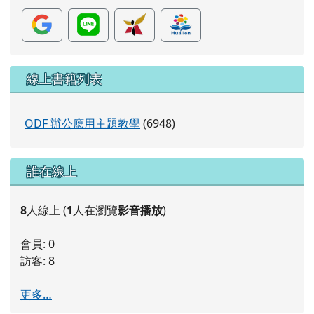
片
線上書籍列表
ODF 辦公應用主題教學
(6948)
右邊區域內容
誰在線上
8
人線上 (
1
人在瀏覽
影音播放
)
會員: 0
訪客: 8
更多…