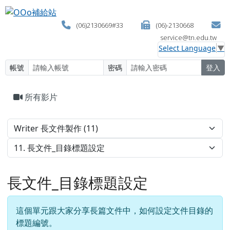
OOo補給站
跳至主內容區
(06)2130669#33
(06)-2130668
service@tn.edu.tw
Select Language
▼
帳號
密碼
登入
頁尾區域
主內容區域
所有影片
長文件_目錄標題設定
這個單元跟大家分享長篇文件中，如何設定文件目錄的
標題編號。