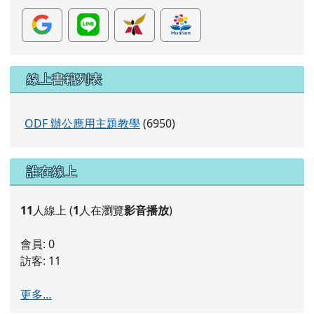
片
線上書籍列表
ODF 辦公應用主題教學
(6950)
右邊區域內容
誰在線上
11
人線上 (
1
人在瀏覽
影音播放
)
會員: 0
訪客: 11
更多…