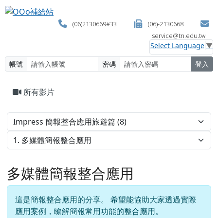
OOo補給站
跳至主內容區
(06)2130669#33
(06)-2130668
service@tn.edu.tw
Select Language
▼
帳號
密碼
登入
頁尾區域
主內容區域
所有影片
多媒體簡報整合應用
這是簡報整合應用的分享。 希望能協助大家透過實際
應用案例，瞭解簡報常用功能的整合應用。